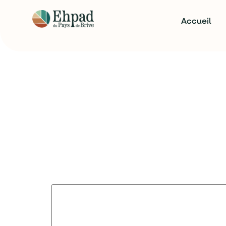
Accueil
Invitation après-m
2024
invitation après-midi festif_site de Brive _10.12. 2024
Té
Laisser un commentair
Votre adresse e-mail ne sera pas publiée.
Les
Commentaire
*