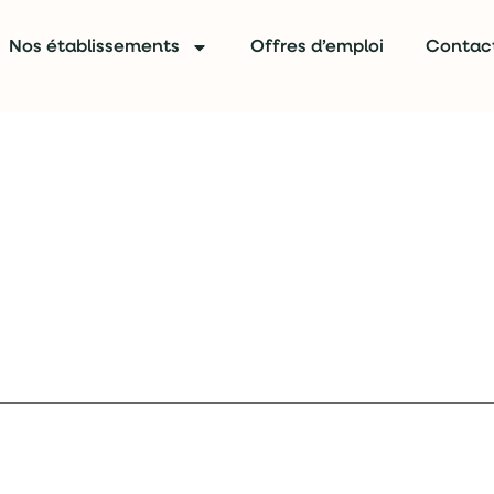
Nos établissements
Offres d’emploi
Contac
idi festif site de Brive
lécharger
e
 champs obligatoires sont indiqués avec
*