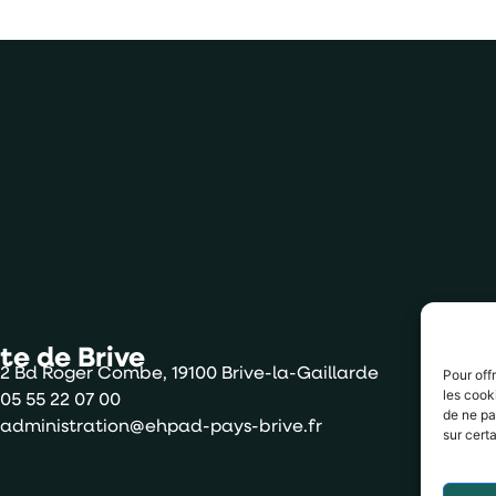
ite de Brive
S
2 Bd Roger Combe, 19100 Brive-la-Gaillarde
Pour off
les cook
05 55 22 07 00
de ne pa
administration@ehpad-pays-brive.fr
sur cert