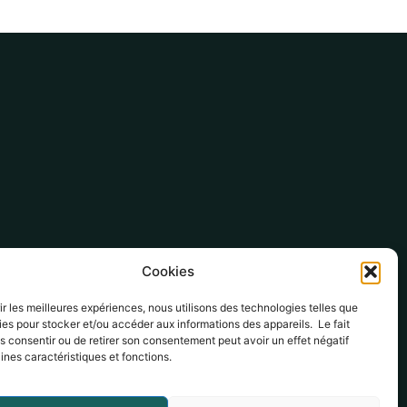
Cookies
ite de Malemort
Rue Alfred de Musset, 19360 Malemort-sur-Corrèze
rir les meilleures expériences, nous utilisons des technologies telles que
ies pour stocker et/ou accéder aux informations des appareils. Le fait
05 19 98 05 10
s consentir ou de retirer son consentement peut avoir un effet négatif
administration@ehpad-pays-brive.fr
aines caractéristiques et fonctions.